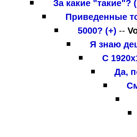
За какие "такие"? (
Приведенные то
5000? (+)
--
V
Я знаю деш
С 1920х
Да, 
См