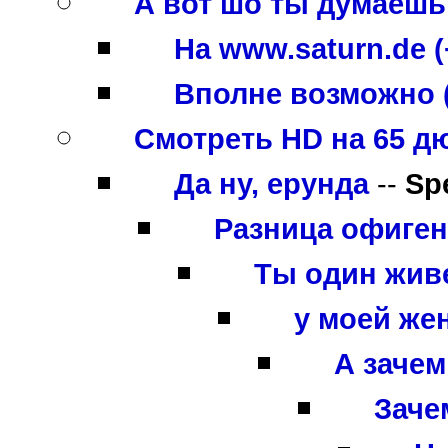
А вот шо ты думаешь
На www.saturn.de (
Вполне возможно 
Смотреть HD на 65 д
Да ну, ерунда
--
Sp
Разница офигенн
Ты один жив
у моей же
А зачем
Зачем