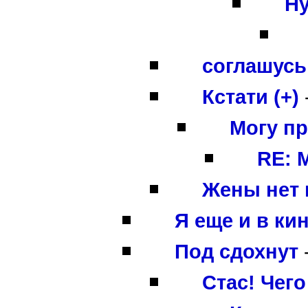
Ну
соглашусь 
Кстати (+)
Могу п
RE: 
Жены нет п
Я еще и в кин
Под сдохнут
Стас! Чег