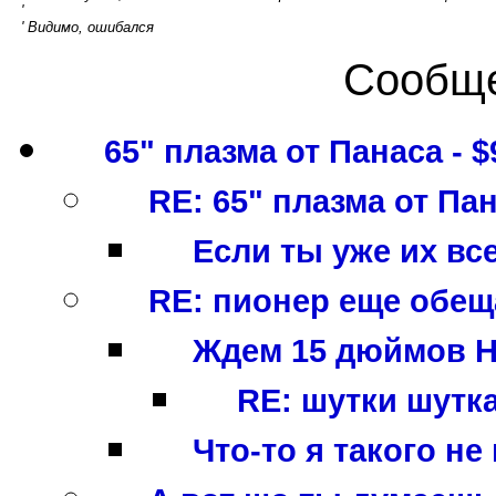
'
' Видимо, ошибался
Сообще
65" плазма от Панаса - $
RE: 65" плазма от Пан
Если ты уже их все
RE: пионер еще обеща
Ждем 15 дюймов HDT
RE: шутки шуткам
Что-то я такого не