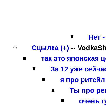
Нет -
Сцылка (+)
--
VodkaSh
так это японская 
За 12 уже сейчас
я про ритейл
Ты про ре
очень гу