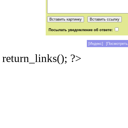
Посылать уведомление об ответе:
[Индекс]
[Посмотреть
return_links(); ?>