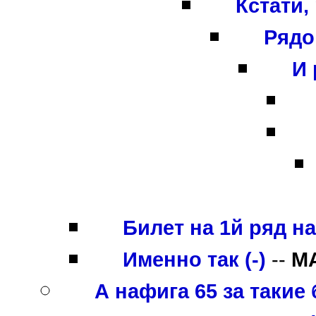
Кстати,
Рядо
И 
Билет на 1й ряд на 
Именно так (-)
--
M
А нафига 65 за такие