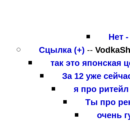
Нет -
Сцылка (+)
--
VodkaSh
так это японская 
За 12 уже сейчас
я про ритейл
Ты про ре
очень гу