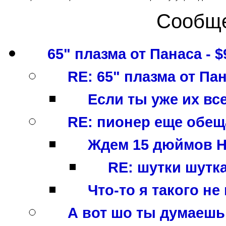
Сообще
65" плазма от Панаса - $
RE: 65" плазма от Пан
Если ты уже их все
RE: пионер еще обеща
Ждем 15 дюймов HDT
RE: шутки шуткам
Что-то я такого не
А вот шо ты думаешь