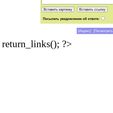
Посылать уведомление об ответе:
[Индекс]
[Посмотреть
return_links(); ?>