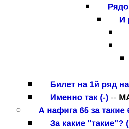
Рядо
И 
Билет на 1й ряд на 
Именно так (-)
--
M
А нафига 65 за такие
За какие "такие"? (