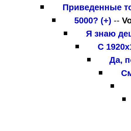
Приведенные то
5000? (+)
--
V
Я знаю деш
С 1920х
Да, 
См