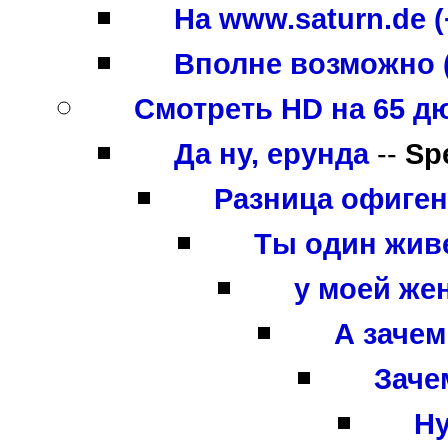
На www.saturn.de (
Вполне возможно 
Смотреть HD на 65 д
Да ну, ерунда
--
Sp
Разница офигенн
Ты один жив
у моей же
А зачем
Зачем
Ну