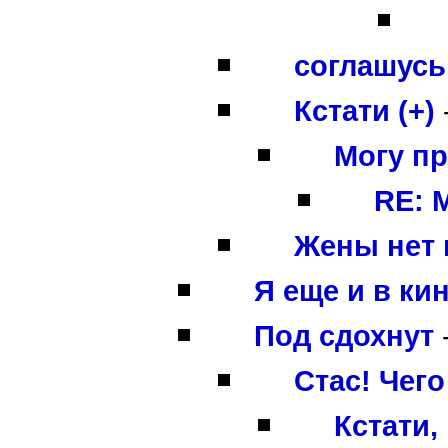
соглашусь 
Кстати (+)
Могу п
RE: 
Жены нет п
Я еще и в кин
Под сдохнут
Стас! Чег
Кстати,