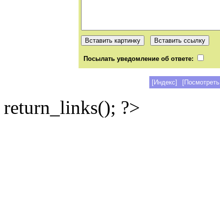
Посылать уведомление об ответе:
[Индекс]
[Посмотреть
return_links(); ?>