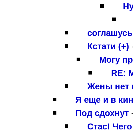
Ну
соглашусь 
Кстати (+)
Могу п
RE: 
Жены нет п
Я еще и в кин
Под сдохнут
Стас! Чег