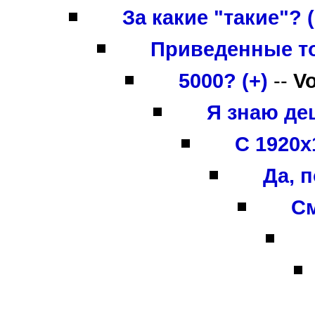
За какие "такие"? (
Приведенные то
5000? (+)
--
V
Я знаю деш
С 1920х
Да, 
См