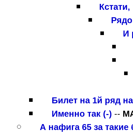
Кстати,
Рядо
И 
Билет на 1й ряд на 
Именно так (-)
--
M
А нафига 65 за такие