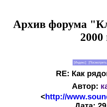
Архив форума "К
2000 
[Индекс]
[Посмотреть
RE: Как рядов
Автор:
к
<
http://www.soun
Дата: 29