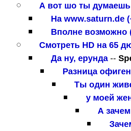
А вот шо ты думаешь
На www.saturn.de (
Вполне возможно 
Смотреть HD на 65 д
Да ну, ерунда
--
Sp
Разница офигенн
Ты один жив
у моей же
А зачем
Зачем