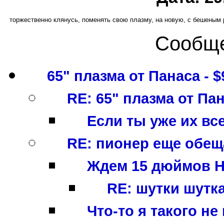
торжественно клянусь, поменять свою плазму, на новую, с бешеным 
Сообще
65" плазма от Панаса - $
RE: 65" плазма от Пан
Если ты уже их все
RE: пионер еще обеща
Ждем 15 дюймов HDT
RE: шутки шуткам
Что-то я такого не