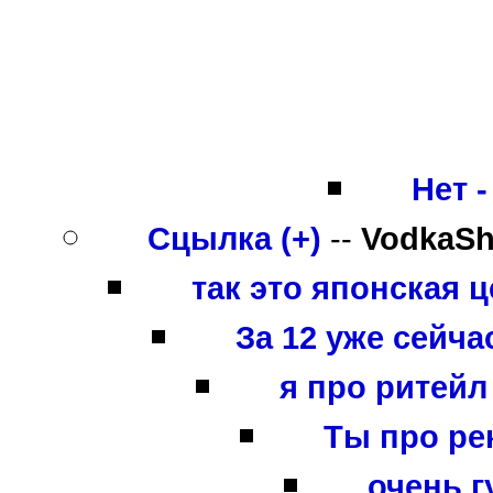
Нет -
Сцылка (+)
--
VodkaSh
так это японская 
За 12 уже сейчас
я про ритейл
Ты про ре
очень гу