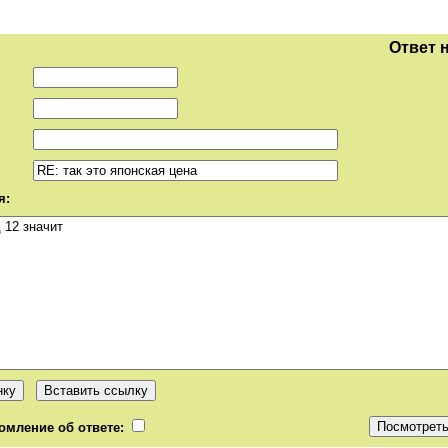
Ответ 
я:
омление об ответе: