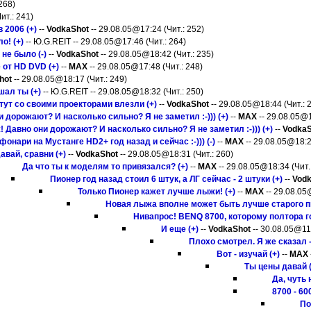
268)
ит.: 241)
 2006 (+)
--
VodkaShot
-- 29.08.05@17:24 (Чит.: 252)
о! (+)
-- Ю.G.REIT -- 29.08.05@17:46 (Чит.: 264)
 не было (-)
--
VodkaShot
-- 29.08.05@18:42 (Чит.: 235)
е от HD DVD (+)
--
MAX
-- 29.08.05@17:48 (Чит.: 248)
hot
-- 29.08.05@18:17 (Чит.: 249)
шал ты (+)
-- Ю.G.REIT -- 29.08.05@18:32 (Чит.: 250)
 тут со своими проекторами влезли (+)
--
VodkaShot
-- 29.08.05@18:44 (Чит.: 
и дорожают? И насколько сильно? Я не заметил :-))) (+)
--
MAX
-- 29.08.05@1
! Давно они дорожают? И насколько сильно? Я не заметил :-))) (+)
--
VodkaS
фонари на Мустанге HD2+ год назад и сейчас :-))) (-)
--
MAX
-- 29.08.05@18:2
авай, сравни (+)
--
VodkaShot
-- 29.08.05@18:31 (Чит.: 260)
Да что ты к моделям то привязался? (+)
--
MAX
-- 29.08.05@18:34 (Чит.
Пионер год назад стоил 6 штук, а ЛГ сейчас - 2 штуки (+)
--
Vod
Только Пионер кажет лучше лыжи! (+)
--
MAX
-- 29.08.05
Новая лыжа вполне может быть лучше старого пи
Нивапрос! BENQ 8700, которому полтора го
И еще (+)
--
VodkaShot
-- 30.08.05@11:
Плохо смотрел. Я же сказал
Вот - изучай (+)
--
MAX
Ты цены давай (
Да, чуть 
8700 - 60
По