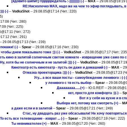
[ядовито шипит] Пррррредатель :-))))))))) (-)
--
MAX
-- 29.08.05@18:19 (
RE:Нисколечко МАХ, надо же на чем то эфир поглядывать, в смы
) (-)
--
VodkaShot
-- 29.08.05@17:14 (Чит.: 220)
5)
17:08 (Чит.: 280)
:09 (Чит.: 225)
5@17:11 (Чит.: 272)
17:12 (Чит.: 291)
-- 29.08.05@17:13 (Чит.: 239)
покажи! (-)
--
Spear
-- 29.08.05@17:16 (Чит.: 230)
 чтобы днем показывало тоже :)) (-)
--
VodkaShot
-- 29.08.05@17:17 (Чит.: 235
ть кино в залитой солнечным светом комнате - извращение уже само по се
Ну, хотя бы не солнечным и не залитой :))) (-)
--
VodkaShot
-- 29.08.05@17:19 
Кинотеатр есть кинотеатр - пусть он даже и домашний (-)
--
MAX
-- 2
Отмазка проекторщика :))) (-)
--
VodkaShot
-- 29.08.05@17:23 (Чи
Угу... а все ваши посты - самоубеждение ленивого :-) (-
у ленивого с тв есть выбор
--
Spear
-- 29.08.05@1
Даааааааа......(+)
-- Ю.G.REIT -- 29.08.05@17
нет, просто для комфорта :)(-)
--
Sp
Вот я у себя на кухне и в с
Выбора нет, потому как смотреть (+)
--
M
а даже если и в залитой
--
Spear
-- 29.08.05@17:21 (Чит.: 249)
Стас, ну двадцать раз уже обсасывали! Не хочу повторяться 
То есть все телевещание - изврат ... (-)
--
Spear
-- 29.08.05@17:19 (Чит.: 222)
Ты невнимателен (+)
--
MAX
-- 29.08.05@17:20 (Чит.: 260)