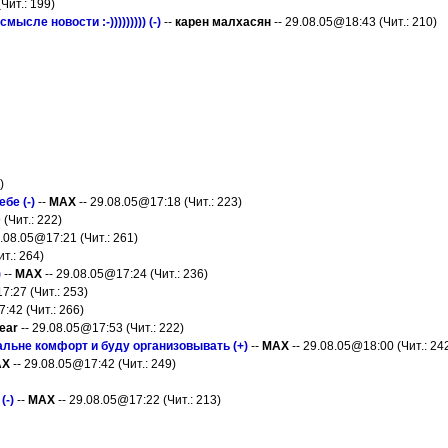
Чит.: 199)
сле новости :-))))))))) (-)
--
карен малхасян
-- 29.08.05@18:43 (Чит.: 210)
)
бе (-)
--
MAX
-- 29.08.05@17:18 (Чит.: 223)
(Чит.: 222)
9.08.05@17:21 (Чит.: 261)
т.: 264)
)
--
MAX
-- 29.08.05@17:24 (Чит.: 236)
7:27 (Чит.: 253)
:42 (Чит.: 266)
ear
-- 29.08.05@17:53 (Чит.: 222)
пальне комфорт и буду организовывать (+)
--
MAX
-- 29.08.05@18:00 (Чит.: 24
AX
-- 29.08.05@17:42 (Чит.: 249)
(-)
--
MAX
-- 29.08.05@17:22 (Чит.: 213)