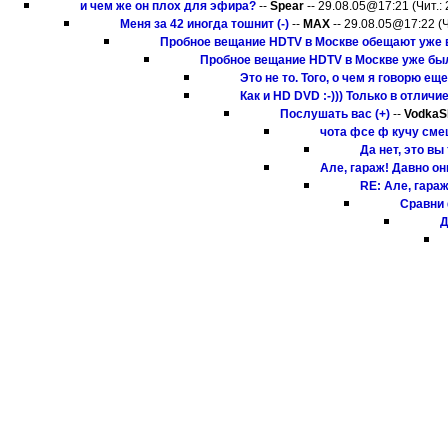
и чем же он плох для эфира?
--
Spear
-- 29.08.05@17:21 (Чит.: 
Меня за 42 иногда тошнит (-)
--
MAX
-- 29.08.05@17:22 (Ч
Пробное вещание HDTV в Москве обещают уже в
Пробное вещание HDTV в Москве уже был
Это не то. Того, о чем я говорю еще
Как и HD DVD :-))) Только в отличи
Послушать вас (+)
--
VodkaS
чота фсе ф кучу сме
Да нет, это вы
Але, гараж! Давно он
RE: Але, гараж
Сравни 
Д