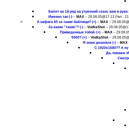
Билет на 1й ряд на утренний сеанс вам в руки :))
Именно так (-)
--
MAX
-- 29.08.05@17:13 (Чит.: 21
А нафига 65 за такие баблищи? (+)
--
MAX
-- 29.08.05@
За какие "такие"? (-)
--
VodkaShot
-- 29.08.05@17
Приведенные тобой. (+)
--
MAX
-- 29.08.0
5000? (+)
--
VodkaShot
-- 29.08.05@
Я знаю дешевле (-)
--
MAX
С 1920х1080?? А ну 
Да, покажи. И
Смотре