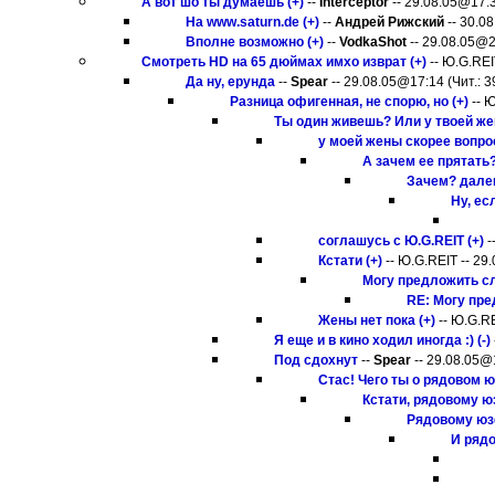
А вот шо ты думаешь (+)
--
Interceptor
-- 29.08.05@17:3
На www.saturn.de (+)
--
Андрей Рижский
-- 30.08
Вполне возможно (+)
--
VodkaShot
-- 29.08.05@2
Смотреть HD на 65 дюймах имхо изврат (+)
-- Ю.G.REI
Да ну, ерунда
--
Spear
-- 29.08.05@17:14 (Чит.: 3
Разница офигенная, не спорю, но (+)
-- Ю
Ты один живешь? Или у твоей же
у моей жены скорее вопрос
А зачем ее прятать? 
Зачем? далеко
Ну, есл
соглашусь с Ю.G.REIT (+)
-
Кстати (+)
-- Ю.G.REIT -- 29
Могу предложить с
RE: Могу пр
Жены нет пока (+)
-- Ю.G.RE
Я еще и в кино ходил иногда :) (-)
Под сдохнут
--
Spear
-- 29.08.05@1
Стас! Чего ты о рядовом ю
Кстати, рядовому ю
Рядовому юзе
И рядо