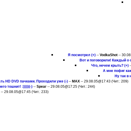
Я посмотрел (+)
--
VodkaShot
-- 30.08
Вот и поговорили! Каждый о с
Что, нечем крыть? (+)
-
А мне пофиг как
Ну так в 
ать HD DVD пачками. Проходили уже (-)
--
MAX
-- 29.08.05@17:43 (Чит.: 209)
о тошнит! :)))))(-)
--
Spear
-- 29.08.05@17:25 (Чит.: 244)
-- 29.08.05@17:45 (Чит.: 233)