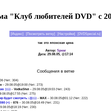
а "Клуб любителей DVD" с 20
[Индекс]
[Посмотреть ветку]
[Настройки]
[DVDSpecial.ru]
так это японская цена
Автор:
Spear
Дата: 29.08.05, @17:14
Сообщения в ветке
6 (Чит.: 304)
ян
-- 29.08.05@19:00 (Чит.: 273)
х :) (-)
--
VodkaShot
-- 29.08.05@19:03 (Чит.: 243)
29.08.05@17:55 (Чит.: 275)
будет смотреть :-))) (-)
--
MAX
-- 30.08.05@01:12 (Чит.: 222)
080 (+)
--
876
-- 30.08.05@16:49 (Чит.: 231)
29.08.05@18:19 (Чит.: 230)