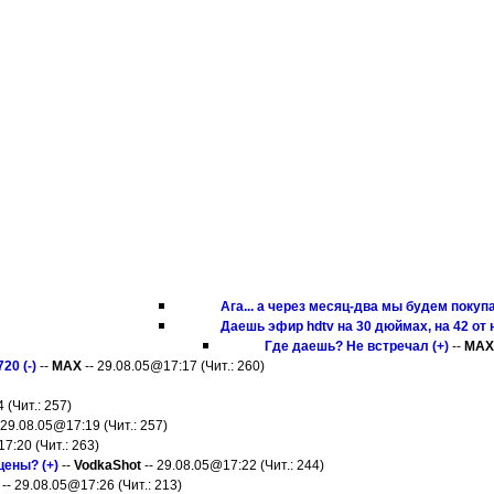
Ага... а через месяц-два мы будем покуп
Даешь эфир hdtv на 30 дюймах, на 42 от нег
Где даешь? Не встречал (+)
--
MAX
20 (-)
--
MAX
-- 29.08.05@17:17 (Чит.: 260)
 (Чит.: 257)
 29.08.05@17:19 (Чит.: 257)
7:20 (Чит.: 263)
ены? (+)
--
VodkaShot
-- 29.08.05@17:22 (Чит.: 244)
-- 29.08.05@17:26 (Чит.: 213)