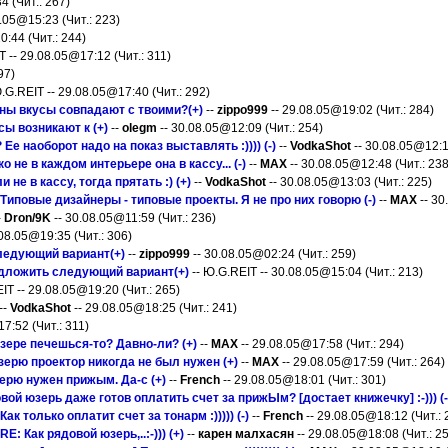
4 (Чит.: 267)
.05@15:23 (Чит.: 223)
0:44 (Чит.: 244)
T -- 29.08.05@17:12 (Чит.: 311)
97)
.G.REIT -- 29.08.05@17:40 (Чит.: 292)
ны вкусы совпадают с твоими?(+)
--
zippo999
-- 29.08.05@19:02 (Чит.: 284)
ы возникают к (+)
--
olegm
-- 30.08.05@12:09 (Чит.: 254)
Ее наоборот надо на показ выставлять :)))) (-)
--
VodkaShot
-- 30.08.05@12:1
 не в каждом интерьере она в кассу... (-)
--
MAX
-- 30.08.05@12:48 (Чит.: 238
и не в кассу, тогда прятать :) (+)
--
VodkaShot
-- 30.08.05@13:03 (Чит.: 225)
Типовые дизайнеры - типовые проекты. Я не про них говорю (-)
--
MAX
-- 30
-
Dron/9K
-- 30.08.05@11:59 (Чит.: 236)
.08.05@19:35 (Чит.: 306)
ледующий вариант(+)
--
zippo999
-- 30.08.05@02:24 (Чит.: 259)
едложить следующий вариант(+)
-- Ю.G.REIT -- 30.08.05@15:04 (Чит.: 213)
IT -- 29.08.05@19:20 (Чит.: 265)
--
VodkaShot
-- 29.08.05@18:25 (Чит.: 241)
7:52 (Чит.: 311)
зере печешься-то? Давно-ли? (+)
--
MAX
-- 29.08.05@17:58 (Чит.: 294)
зерю проектор никогда не был нужен (+)
--
MAX
-- 29.08.05@17:59 (Чит.: 264)
рю нужен прижым. Да-с (+)
--
French
-- 29.08.05@18:01 (Чит.: 301)
вой юзерь даже готов оплатить счет за прижЫм? [достает книжечку] :-))) (-
Как только оплатит счет за тонарм :))))) (-)
--
French
-- 29.08.05@18:12 (Чит.: 
RE: Как рядовой юзерь,..:-))) (+)
--
карен малхасян
-- 29.08.05@18:08 (Чит.: 2