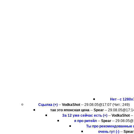
Нет - с 1280x7
Сцылка (+)
--
VodkaShot
-- 29.08.05@17:07 (Чит.: 249)
так это японская цена
--
Spear
-- 29.08.05@17:14
За 12 уже сейчас есть (+)
--
VodkaShot
--
я про ритейл
--
Spear
-- 29.08.05@1
Ты про рекомендованные ц
очень гут (-)
--
Spear