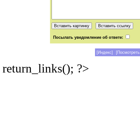
Посылать уведомление об ответе:
[Индекс]
[Посмотреть
return_links(); ?>