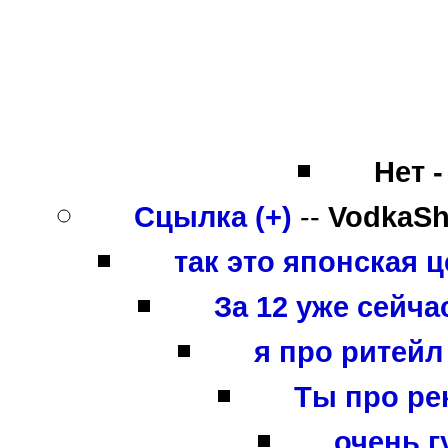
Нет -
Сцылка (+)
--
VodkaSh
так это японская 
За 12 уже сейчас
я про ритейл
Ты про ре
очень гу