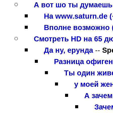
А вот шо ты думаешь
На www.saturn.de (
Вполне возможно 
Смотреть HD на 65 д
Да ну, ерунда
--
Sp
Разница офигенн
Ты один жив
у моей же
А зачем
Зачем