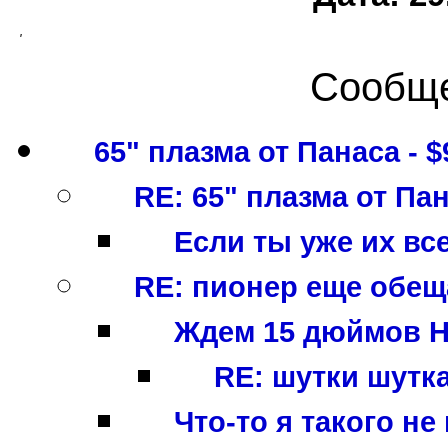
'
Сообще
65" плазма от Панаса - $
RE: 65" плазма от Пан
Если ты уже их все
RE: пионер еще обеща
Ждем 15 дюймов HDT
RE: шутки шуткам
Что-то я такого не