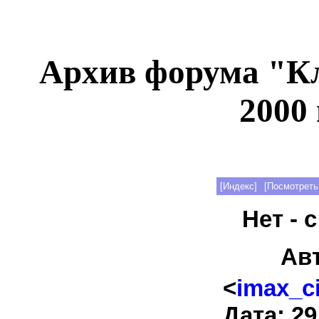
Архив форума "К
2000 
[Индекс]
[Посмотреть
Нет - с
Ав
<
imax_c
Дата: 29