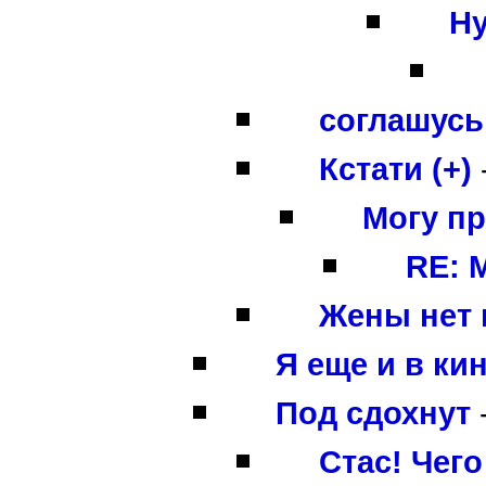
Ну
соглашусь 
Кстати (+)
Могу п
RE: 
Жены нет п
Я еще и в кин
Под сдохнут
Стас! Чег