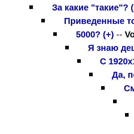
За какие "такие"? (
Приведенные то
5000? (+)
--
V
Я знаю деш
С 1920х
Да, 
См