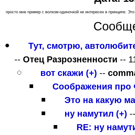
просто мне пример с волком-одиночкой не интересен в принципе. Эт
Сообще
Тут, смотрю, автолюбит
--
Отец Разрозненности
-- 1
вот скажи (+)
--
comm
Соображения про 
Это на какую м
ну намутил (+)
-
RE: ну намути