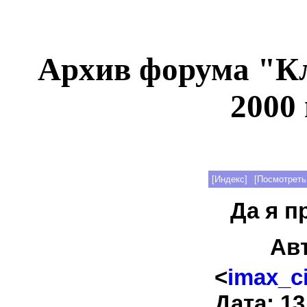
Архив форума "К
2000 
[Индекс]
[Посмотреть
Да я п
Ав
<
imax_c
Дата: 13