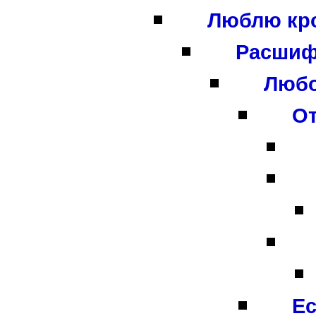
Люблю кро
Расшифр
Любо
От
Ес