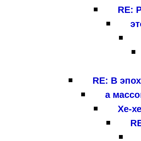
RE: 
эт
RE: В эпо
а массо
Хе-хе
RE