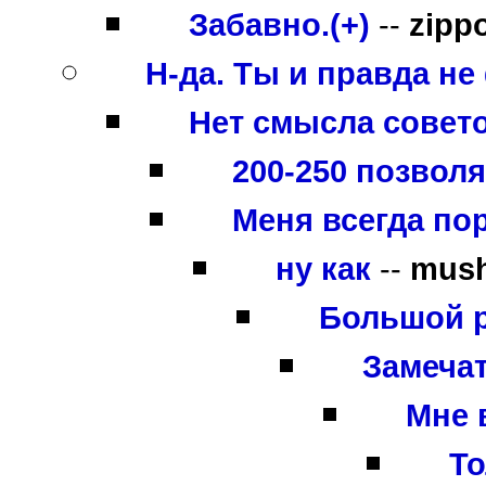
Забавно.(+)
--
zipp
Н-да. Ты и правда не
Нет смысла советов
200-250 позволя
Меня всегда по
ну как
--
mus
Большой р
Замечат
Мне 
То