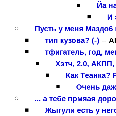
Йа на
И 
Пусть у меня Маздо6 
тип кузова? (-)
--
A
тфигатель, год, ме
Хэтч, 2.0, АКПП,
Как Теанка? Р
Очень даже
... а тебе прмяая дор
Жыгули есть у нег