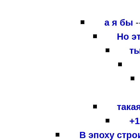
а я бы
-
Но эт
ты
така
+1
В эпоху стро