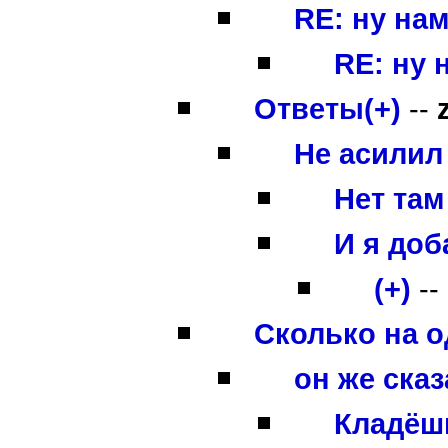
RE: ну нам
RE: ну 
Ответы(+)
--
Не асилил
Нет там
И я до
(+)
--
Сколько на о
он же сказ
Кладёшь