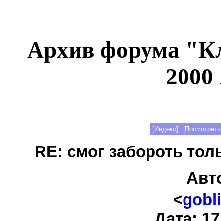
Архив форума "К
2000 
[Индекс]
[Посмотреть
RE: смог забороть тол
Авт
<
gobl
Дата: 17