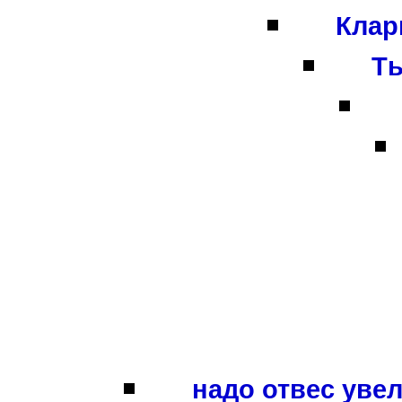
Клар
Ты
надо отвес увел