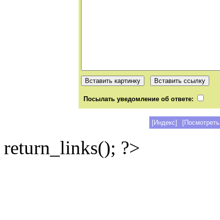
Посылать уведомление об ответе:
[Индекс]
[Посмотреть
return_links(); ?>