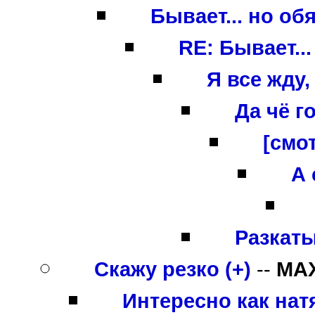
Бывает... но об
RE: Бывает..
Я все жду,
Да чё г
[смо
А 
Разкатыв
Скажу резко (+)
--
MA
Интересно как нат