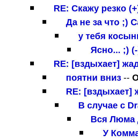
RE: Скажу резко (+
Да не за что ;)
у тебя косынк
Ясно... ;) (-
RE: [вздыхает] жад
поятни вниз
--
O
RE: [вздыхает] 
В случае с Dr
Вся Люма 
У Комма