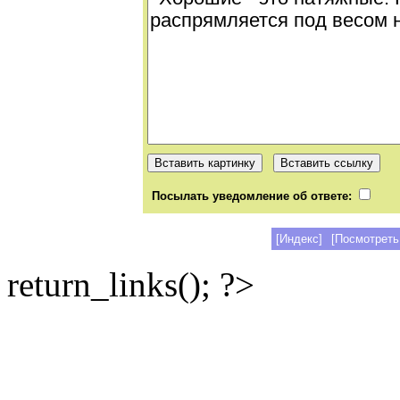
Посылать уведомление об ответе:
[Индекс]
[Посмотреть
return_links(); ?>