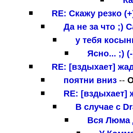
RE: Скажу резко (+
Да не за что ;)
у тебя косынк
Ясно... ;) (-
RE: [вздыхает] жад
поятни вниз
--
O
RE: [вздыхает] 
В случае с Dr
Вся Люма 