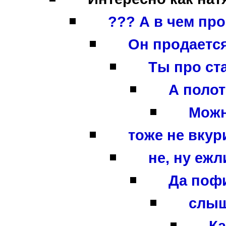
??? А в чем про
Он продается
Ты про ст
А полот
Можно
тоже не вкури
не, ну ежли
Да пофи
слыш
Ка