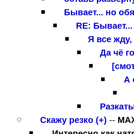
Бывает... но об
RE: Бывает..
Я все жду,
Да чё г
[смо
А 
Разкатыв
Скажу резко (+)
--
MA
Интересно как нат