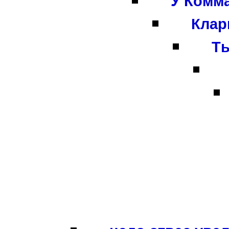
У Комма
Клар
Ты