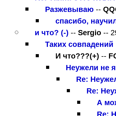
Разжевываю
--
QQ
спасибо, научил 
и что? (-)
--
Sergio
-- 2
Таких совпадений
И что???(+)
--
F
Неужели не 
Re: Неуже
Re: Неу
А мо
Re: 