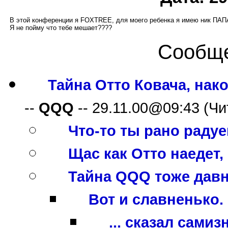
В этой конференции я FOXTREE, для моего ребенка я имею ник ПАПА
Я не пойму что тебе мешает????
Сообще
Тайна Отто Ковача, након
--
QQQ
-- 29.11.00@09:43 (Чит
Что-то ты рано радуе
Щас как Отто наедет, 
Тайна QQQ тоже давно 
Вот и славненько. 
... сказал самизн