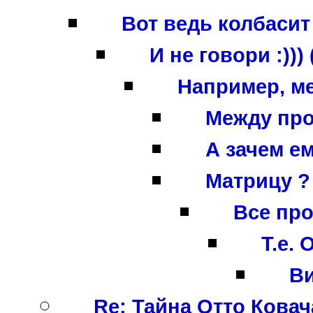
Вот ведь колбасит ч
И не говори :))) (
Например, ме
Между проч
А зачем ем
Матрицу ? 
Все про
Т.е.
Ви
Re: Тайна Отто Ковача,