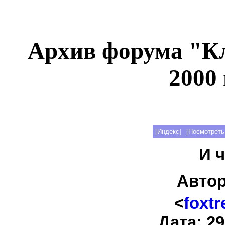
Архив форума "К
2000 
[Индекс]
[Посмотреть
И ч
Авто
<
foxt
Дата: 29