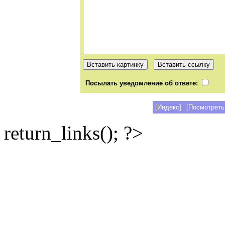
Посылать уведомление об ответе:
[Индекс]
[Посмотреть
return_links(); ?>