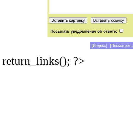
Посылать уведомление об ответе:
[Индекс]
[Посмотреть
return_links(); ?>