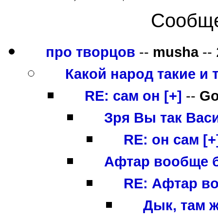
Сообще
про творцов
--
musha
--
Какой народ такие и 
RE: сам он [+]
--
Go
Зря Вы так Васи
RE: он сам [+
Афтар вообще 
RE: Афтар в
Дык, там ж