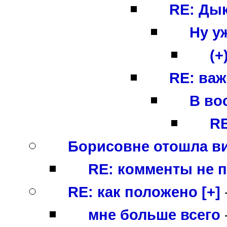
RE: Дык
Ну у
(+
RE: важ
В во
RE
Борисовне отошла в
RE: комменты не п
RE: как положено [+]
мне больше всего