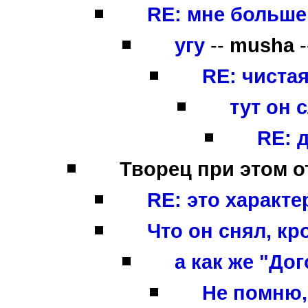
RE: мне больше
угу
--
musha
-
RE: чистая
тут он 
RE: д
Творец при этом от
RE: это характе
Что он снял, к
а как же "Дог
Не помню,