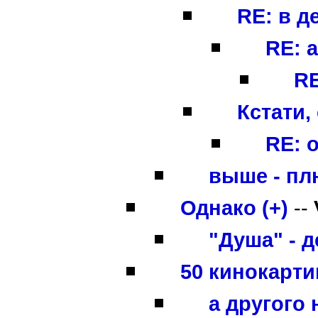
RE: в де
RE: а
RE
Кстати,
RE: 
выше - плю
Однако (+)
--
"Душа" - 
50 кинокарти
а другого 