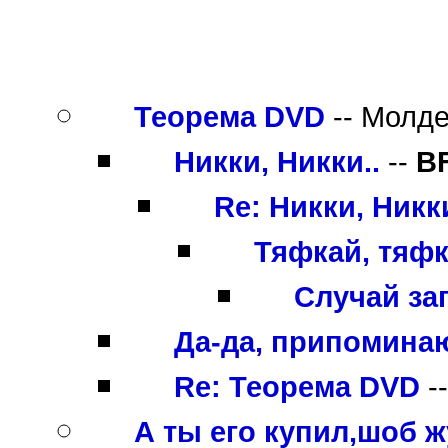
Теорема DVD
-- Молдер
Никки, Никки..
--
B
Re: Никки, Никки
Тяфкай, тяфк
Случай з
Да-да, припоминаю
Re: Теорема DVD
-
А ты его купил,шоб ж