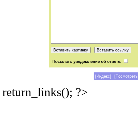
Посылать уведомление об ответе:
[Индекс]
[Посмотреть
return_links(); ?>