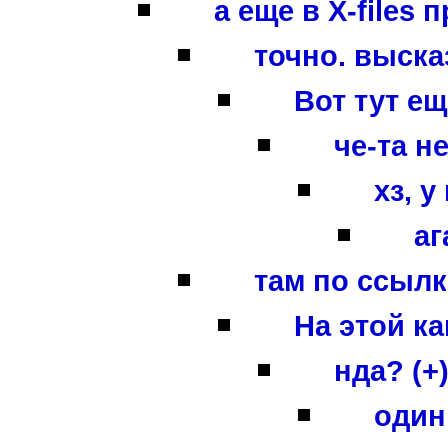
а еще в X-files 
точно. выска
Вот тут ещ
че-та н
хз, у
аг
там по ссылке
На этой к
нда? (+
один