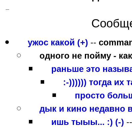
---
Сообще
ужос какой (+)
--
comma
одного не пойму - как
раньше это называ
:-)))))) тогда и
просто больш
дык и кино недавно вы
ишь тыыы... :) (-)
-