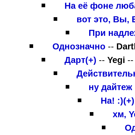
На её фоне люба
вот это, Вы, 
При надле
Однозначно
--
Dart
Дарт(+)
--
Yegi
--
Действительн
ну дайтеж ф
На! :)(+)
хм, Y
Од