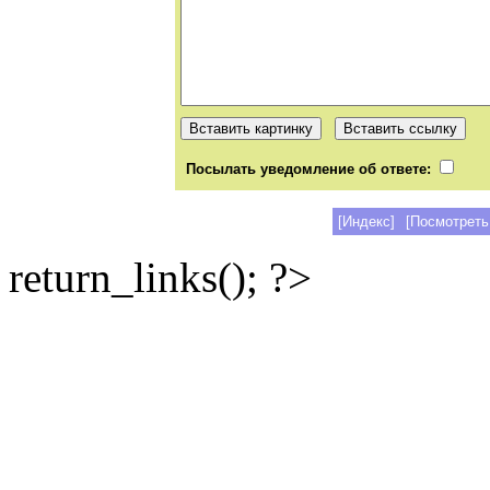
Посылать уведомление об ответе:
[Индекс]
[Посмотреть
return_links(); ?>