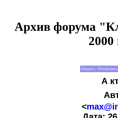
Архив форума "К
2000 
[Индекс]
[Посмотреть
А кт
Ав
<
max@int
Дата: 26