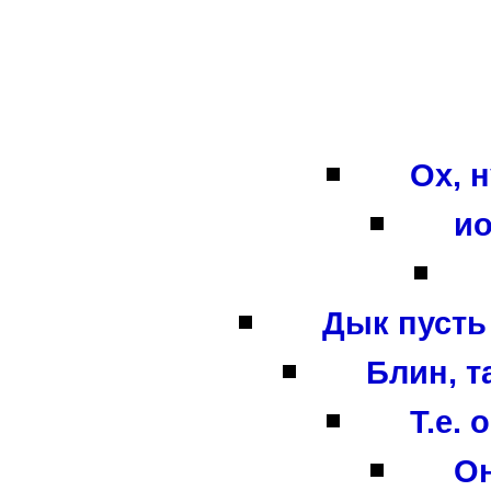
Ох, н
ио
Дык пусть 
Блин, та
Т.е.
Он