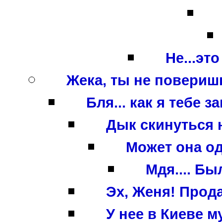
Не...это
Жека, ты не поверишь!
Бля... как я тебе з
Дык скинуться н
Может она одн
Мдя.... Был
Эх, Женя! Прода
У нее в Киеве м