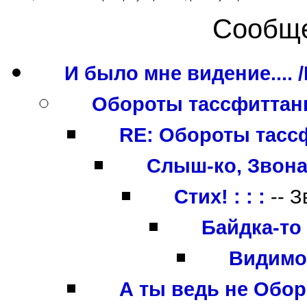
Сообще
И было мне видение....
Обороты тассфиттанья
RE: Обороты тассф
Слыш-ко, Звонар
Стих! : : :
-- З
Байдка-то 
Видимо
А ты ведь не Обор