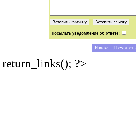
Посылать уведомление об ответе:
[Индекс]
[Посмотреть
return_links(); ?>