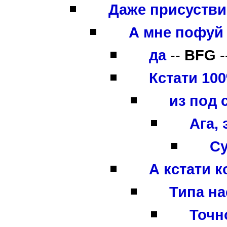
Даже присуствие
А мне пофуй 
да
--
BFG
-
Кстати 10
из под 
Ага,
Су
А кстати к
Типа на
Точн