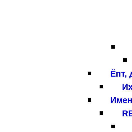
Ёпт,
Их
Имен
RE