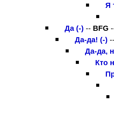
Я 
Да (-)
--
BFG
-
Да-да! (-)
-
Да-да, н
Кто 
Пр